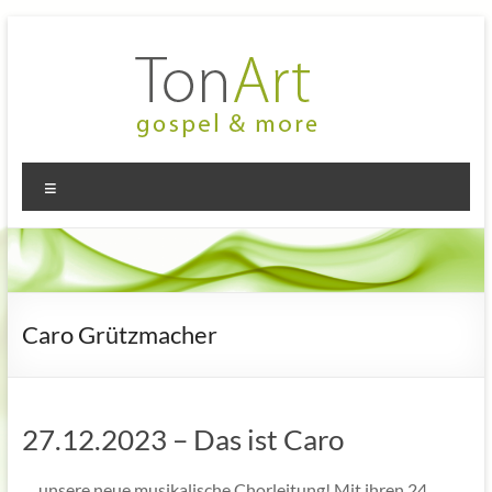
Zum
Inhalt
springen
TonArt
Mein Chor
Menü
in
–
Hannover-
gospel
Linden
&
more
Caro Grützmacher
27.12.2023 – Das ist Caro
… unsere neue musikalische Chorleitung! Mit ihren 24