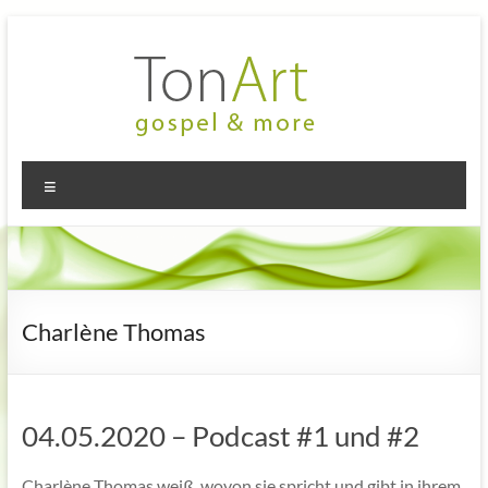
Zum
Inhalt
springen
TonArt
Mein Chor
Menü
in
–
Hannover-
gospel
Linden
&
more
Charlène Thomas
04.05.2020 – Podcast #1 und #2
Charlène Thomas weiß, wovon sie spricht und gibt in ihrem