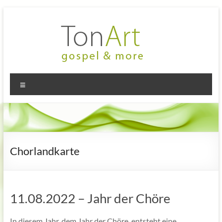
Zum
Inhalt
springen
TonArt
Mein Chor
Menü
in
–
Hannover-
gospel
Linden
&
more
Chorlandkarte
11.08.2022 – Jahr der Chöre
In diesem Jahr, dem Jahr der Chöre, entsteht eine