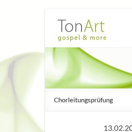
Zum
Inhalt
TonArt
Mein Chor
springen
in
–
Hannover-
gospel
Linden
&
more
Chorleitungsprüfung
13.02.2