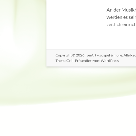
An der Musikh
werden es sein
zeitlich einri
Copyright © 2026
TonArt – gospel & more
. Alle R
ThemeGrill. Präsentiert von:
WordPress
.