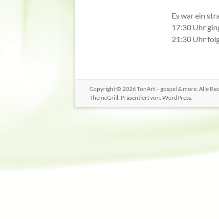
Es war ein s
17:30 Uhr gin
21:30 Uhr fol
Copyright © 2026
TonArt – gospel & more
. Alle R
ThemeGrill. Präsentiert von:
WordPress
.