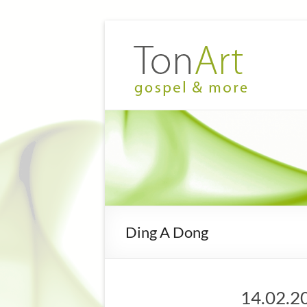
Zum
Inhalt
TonArt
Mein Chor
springen
in
–
Hannover-
gospel
Linden
&
more
Ding A Dong
14.02.2