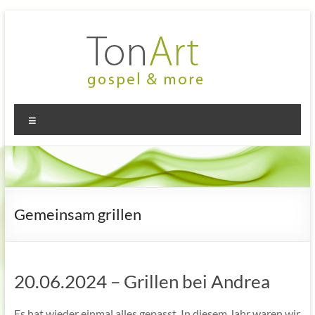
Zum
Inhalt
springen
TonArt
Mein Chor
Menü
in
–
Hannover-
gospel
Linden
&
more
Gemeinsam grillen
20.06.2024 – Grillen bei Andrea
Es hat wieder einmal alles gepasst. In diesem Jahr waren wir