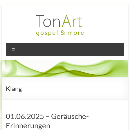
Zum
Inhalt
springen
TonArt
Mein Chor
Menü
in
–
Hannover-
gospel
Linden
&
more
Klang
01.06.2025 – Geräusche-
Erinnerungen