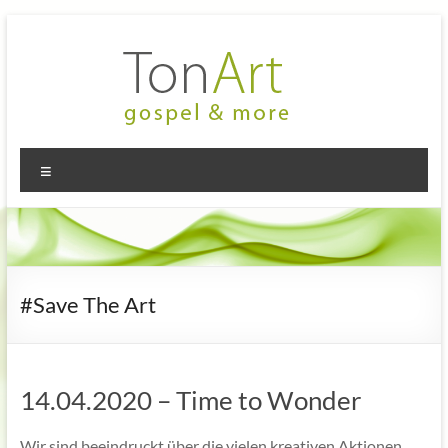
Zum
Inhalt
springen
TonArt
Mein Chor
Menü
in
–
Hannover-
gospel
Linden
&
more
#Save The Art
14.04.2020 – Time to Wonder
Wir sind beeindruckt über die vielen kreativen Aktionen,