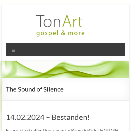
Zum
Inhalt
springen
TonArt
Mein Chor
Menü
in
–
Hannover-
gospel
Linden
&
more
The Sound of Silence
14.02.2024 – Bestanden!
Es war ein straffes Programm im Raum E50 der HMTMH,