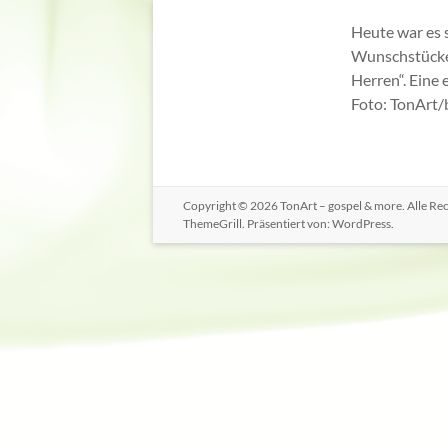
Heute war es 
Wunschstücke 
Herren“. Eine
Foto: TonArt/
Copyright © 2026
TonArt – gospel & more
. Alle R
ThemeGrill. Präsentiert von:
WordPress
.