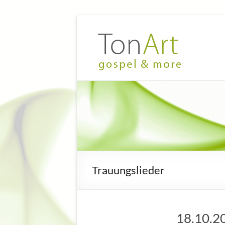
Zum
Inhalt
TonArt
Mein Chor
springen
in
–
Hannover-
gospel
Linden
&
more
Trauungslieder
18.10.2