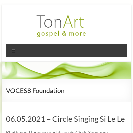
Zum
Inhalt
springen
TonArt
Mein Chor
Menü
in
–
Hannover-
gospel
Linden
&
more
VOCES8 Foundation
06.05.2021 – Circle Singing Si Le Le
Rhythmus-Übungen und dazu ein Circle Song zum