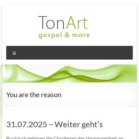
Zum
Inhalt
springen
TonArt
Mein Chor
Menü
in
–
Hannover-
gospel
Linden
&
more
You are the reason
31.07.2025 – Weiter geht’s
Ruckzuck gehören die Chorferien der Vergangenheit an.