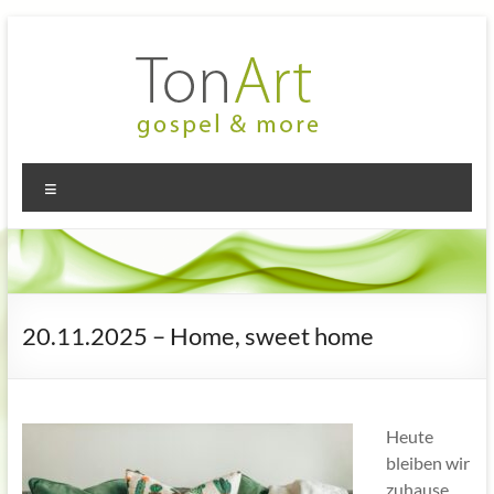
Zum
Inhalt
springen
TonArt
Mein Chor
Menü
in
–
Hannover-
gospel
Linden
&
more
20.11.2025 – Home, sweet home
Heute
bleiben wir
zuhause,