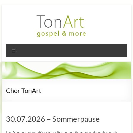
Zum
Inhalt
springen
TonArt
Mein Chor
Menü
in
–
Hannover-
gospel
Linden
&
more
Chor TonArt
30.07.2026 – Sommerpause
Im August genießen wir die lauen Sommerabende auch