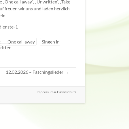
 „One call away“, „Unwritten“, „Take
uf freuen wir uns und laden herzlich
ein.
dienste-1
t
One call away
Singen in
itten
12.02.2026 – Faschingslieder
→
Impressum & Datenschutz