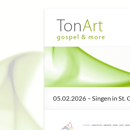
Zum
Inhalt
TonArt
Mein Chor
springen
in
–
Hannover-
gospel
Linden
&
more
05.02.2026 – Singen in St.