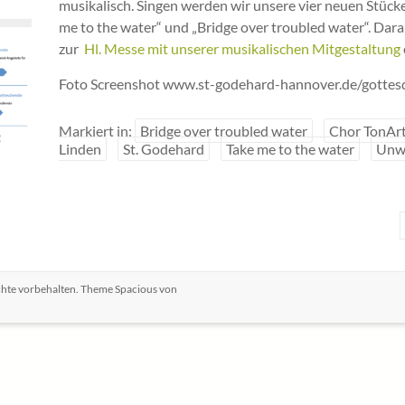
musikalisch. Singen werden wir unsere vier neuen Stücke:
me to the water“ und „Bridge over troubled water“. Dara
zur
Hl. Messe mit unserer musikalischen Mitgestaltung
Foto Screenshot www.st-godehard-hannover.de/gottes
Markiert in:
Bridge over troubled water
Chor TonAr
Linden
St. Godehard
Take me to the water
Unwr
echte vorbehalten. Theme
Spacious
von