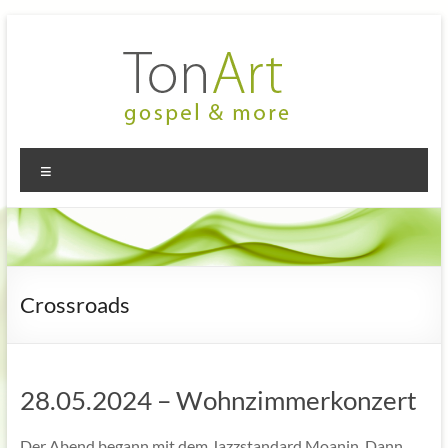
Zum
Inhalt
springen
TonArt
Mein Chor
Menü
in
–
Hannover-
gospel
Linden
&
more
Crossroads
28.05.2024 – Wohnzimmerkonzert
Der Abend begann mit dem Jazzstandard Moanin. Dann