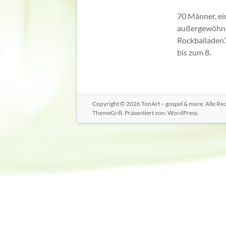
70 Männer, ein
außergewöhnl
Rockballaden.“
bis zum 8.
Copyright © 2026
TonArt – gospel & more
. Alle R
ThemeGrill. Präsentiert von:
WordPress
.