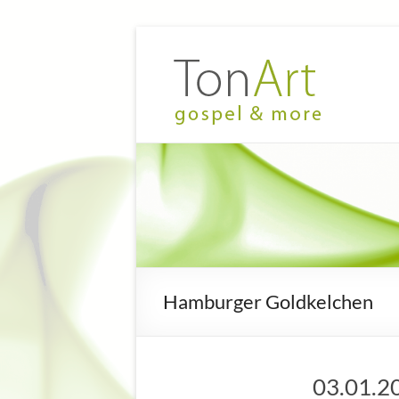
Zum
Inhalt
TonArt
Mein Chor
springen
in
–
Hannover-
gospel
Linden
&
more
Hamburger Goldkelchen
03.01.2