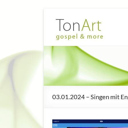
Zum
Inhalt
TonArt
Mein Chor
springen
in
–
Hannover-
gospel
Linden
&
more
03.01.2024 – Singen mit E