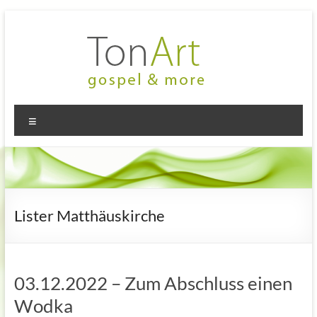
Zum
Inhalt
springen
TonArt
Mein Chor
Menü
in
–
Hannover-
gospel
Linden
&
more
Lister Matthäuskirche
03.12.2022 – Zum Abschluss einen
Wodka