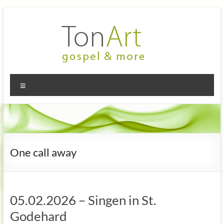
Zum
Inhalt
springen
TonArt
Mein Chor
Menü
in
–
Hannover-
gospel
Linden
&
more
One call away
05.02.2026 – Singen in St.
Godehard