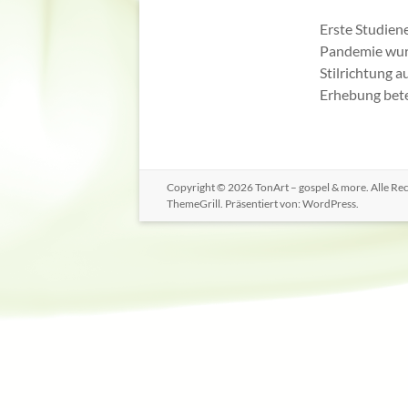
Erste Studiene
Pandemie wurd
Stilrichtung 
Erhebung bete
Copyright © 2026
TonArt – gospel & more
. Alle R
ThemeGrill. Präsentiert von:
WordPress
.