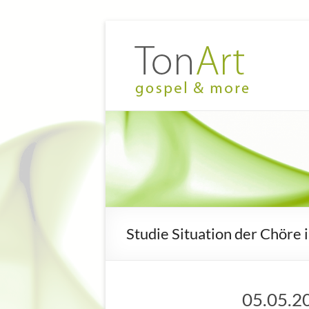
Zum
Inhalt
TonArt
Mein Chor
springen
in
–
Hannover-
gospel
Linden
&
more
Studie Situation der Chöre 
05.05.20