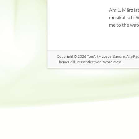
Am 1. März is
musikalisch. S
me to the wat
Copyright © 2026
TonArt – gospel & more
. Alle R
ThemeGrill. Präsentiert von:
WordPress
.