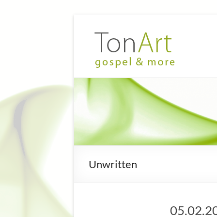
Zum
Inhalt
TonArt
Mein Chor
springen
in
–
Hannover-
gospel
Linden
&
more
Unwritten
05.02.20