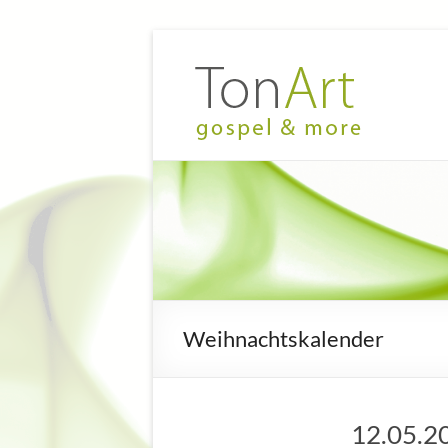
Zum
Inhalt
TonArt
Mein Chor
springen
in
–
Hannover-
gospel
Linden
&
more
Weihnachtskalender
12.05.20