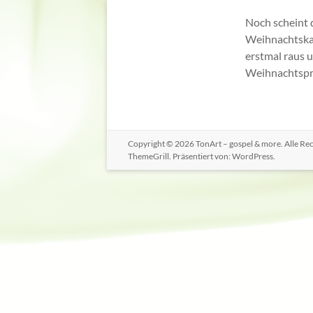
Noch scheint 
Weihnachtskal
erstmal raus 
Weihnachtspr
Copyright © 2026
TonArt – gospel & more
. Alle R
ThemeGrill. Präsentiert von:
WordPress
.