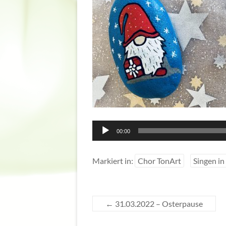
00:00
Markiert in:
Chor TonArt
Singen in
←
31.03.2022 – Osterpause