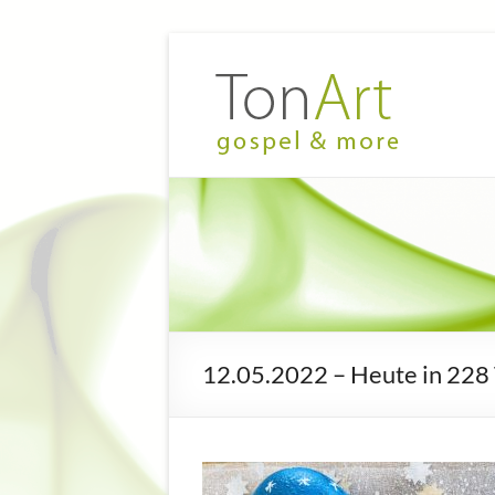
Zum
Inhalt
TonArt
Mein Chor
springen
in
–
Hannover-
gospel
Linden
&
more
12.05.2022 – Heute in 228 