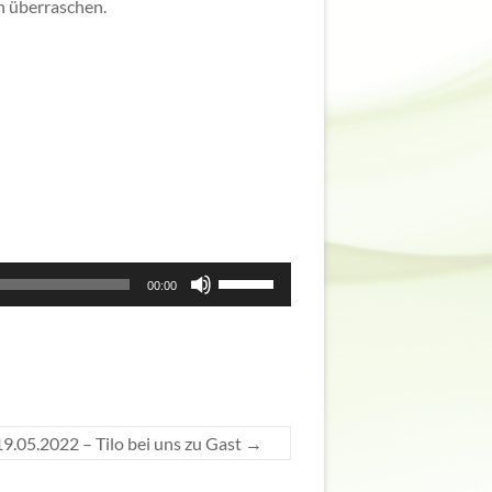
h überraschen.
Pfeiltasten
00:00
Hoch/Runter
benutzen,
um
die
Lautstärke
zu
regeln.
19.05.2022 – Tilo bei uns zu Gast
→