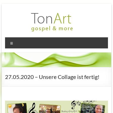
Zum
Inhalt
springen
TonArt
Mein Chor
Menü
in
–
Hannover-
gospel
Linden
&
more
27.05.2020 – Unsere Collage ist fertig!