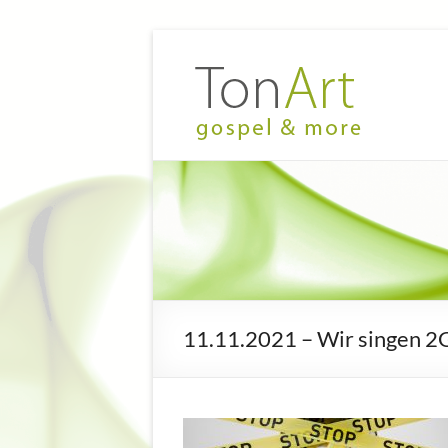
Zum
Inhalt
TonArt
Mein Chor
springen
in
–
Hannover-
gospel
Linden
&
more
11.11.2021 – Wir singen 2G