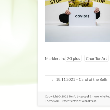
Markiert in:
2G plus
Chor TonArt
←
18.11.2021 – Carol of the Bells
Copyright © 2026
TonArt – gospel & more
. Alle R
ThemeGrill. Präsentiert von:
WordPress
.