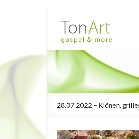
Zum
Inhalt
TonArt
Mein Chor
springen
in
–
Hannover-
gospel
Linden
&
more
28.07.2022 – Klönen, grill