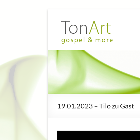
Zum
Inhalt
TonArt
Mein Chor
springen
in
–
Hannover-
gospel
Linden
&
more
19.01.2023 – Tilo zu Gast