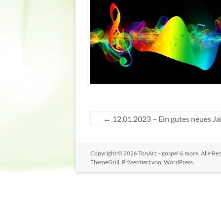
←
12.01.2023 – Ein gutes neues Ja
Copyright © 2026
TonArt – gospel & more
. Alle R
ThemeGrill. Präsentiert von:
WordPress
.