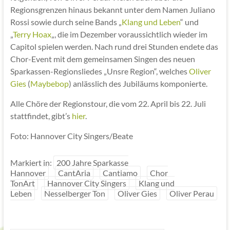
Regionsgrenzen hinaus bekannt unter dem Namen Juliano
Rossi sowie durch seine Bands „
Klang und Leben
“ und
„
Terry Hoax
„, die im Dezember voraussichtlich wieder im
Capitol spielen werden. Nach rund drei Stunden endete das
Chor-Event mit dem gemeinsamen Singen des neuen
Sparkassen-Regionsliedes „Unsre Region“, welches
Oliver
Gies
(
Maybebop
) anlässlich des Jubiläums komponierte.
Alle Chöre der Regionstour, die vom 22. April bis 22. Juli
stattfindet, gibt’s
hier
.
Foto: Hannover City Singers/Beate
Markiert in:
200 Jahre Sparkasse
Hannover
CantAria
Cantiamo
Chor
TonArt
Hannover City Singers
Klang und
Leben
Nesselberger Ton
Oliver Gies
Oliver Perau