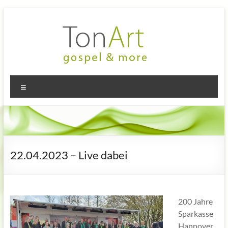
Zum
Inhalt
springen
TonArt
Mein Chor
Menü
in
–
Hannover-
gospel
Linden
&
more
22.04.2023 – Live dabei
200 Jahre
Sparkasse
Hannover,