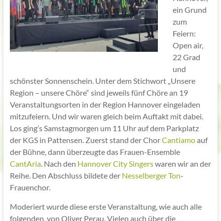
ein Grund
zum
Feiern:
Open air,
22 Grad
und
schönster Sonnenschein. Unter dem Stichwort „Unsere
Region – unsere Chöre“ sind jeweils fünf Chöre an 19
Veranstaltungsorten in der Region Hannover eingeladen
mitzufeiern. Und wir waren gleich beim Auftakt mit dabei.
Los ging’s Samstagmorgen um 11 Uhr auf dem Parkplatz
der KGS in Pattensen. Zuerst stand der Chor
Cantiamo
auf
der Bühne, dann überzeugte das Frauen-Ensemble
CantAria
. Nach den
Hannover City Singers
waren wir an der
Reihe. Den Abschluss bildete der
Nesselberger Ton
-
Frauenchor.
Moderiert wurde diese erste Veranstaltung, wie auch alle
folgenden, von Oliver Perau. Vielen auch über die