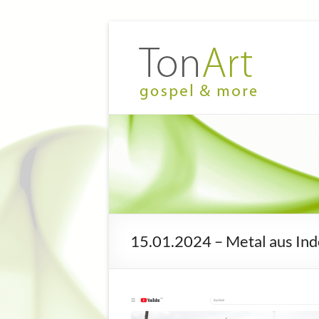
Zum
Inhalt
TonArt
Mein Chor
springen
in
–
Hannover-
gospel
Linden
&
more
15.01.2024 – Metal aus In