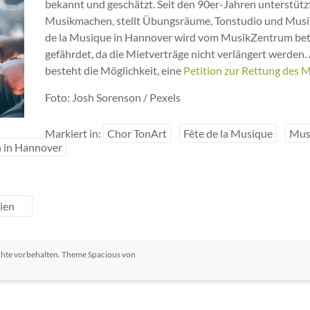
bekannt und geschätzt. Seit den 90er-Jahren unterstü
Musikmachen, stellt Übungsräume, Tonstudio und Musik
de la Musique in Hannover wird vom MusikZentrum betre
gefährdet, da die Mietverträge nicht verlängert werden
besteht die Möglichkeit, eine
Petition zur Rettung des
Foto: Josh Sorenson / Pexels
Markiert in:
Chor TonArt
Fête de la Musique
Mus
n in Hannover
ien
echte vorbehalten. Theme
Spacious
von