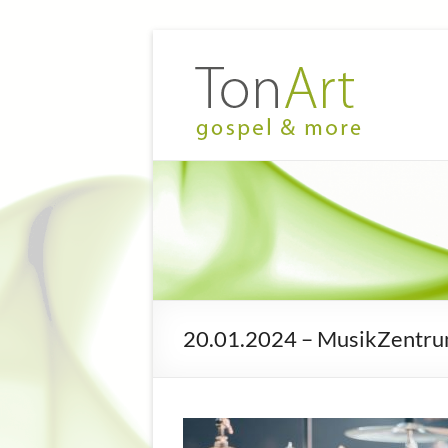
Zum
Inhalt
TonArt
Mein Chor
springen
in
–
Hannover-
gospel
Linden
&
more
20.01.2024 – MusikZentr