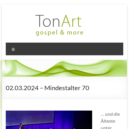
Zum
Inhalt
springen
TonArt
Mein Chor
Menü
in
–
Hannover-
gospel
Linden
&
more
02.03.2024 – Mindestalter 70
… und die
Älteste
unter