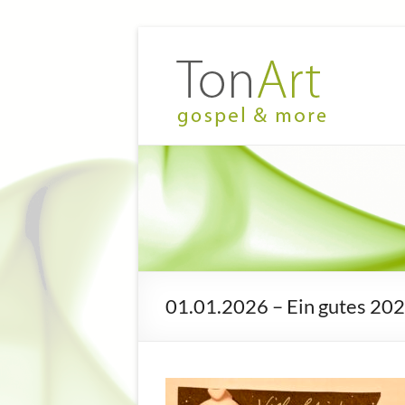
Zum
Inhalt
TonArt
Mein Chor
springen
in
–
Hannover-
gospel
Linden
&
more
01.01.2026 – Ein gutes 20