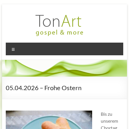
Zum
Inhalt
springen
TonArt
Mein Chor
Menü
in
–
Hannover-
gospel
Linden
&
more
05.04.2026 – Frohe Ostern
Bis zu
unserem
Chortag