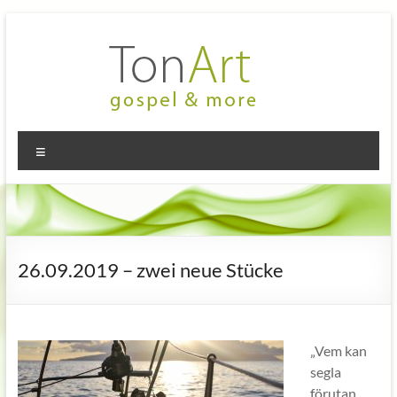
Zum
Inhalt
springen
TonArt
Mein Chor
Menü
in
–
Hannover-
gospel
Linden
&
more
26.09.2019 – zwei neue Stücke
„Vem kan
segla
förutan