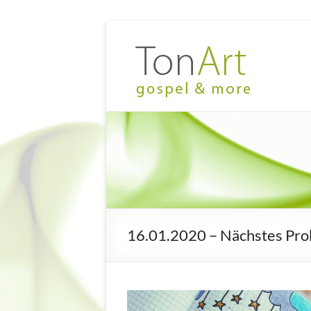
Zum
Inhalt
TonArt
Mein Chor
springen
in
–
Hannover-
gospel
Linden
&
more
16.01.2020 – Nächstes Prob