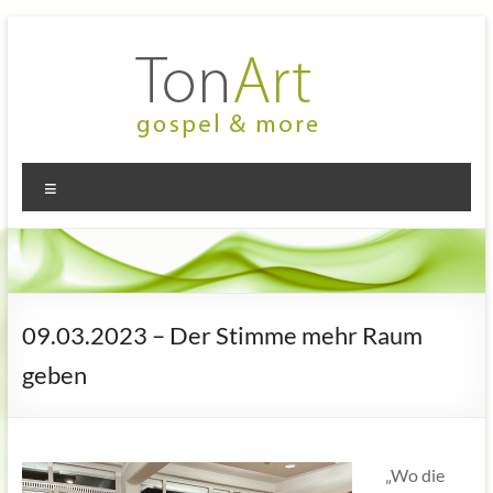
Zum
Inhalt
springen
TonArt
Mein Chor
Menü
in
–
Hannover-
gospel
Linden
&
more
09.03.2023 – Der Stimme mehr Raum
geben
„Wo die