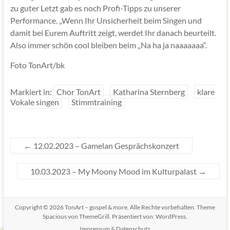
zu guter Letzt gab es noch Profi-Tipps zu unserer
Performance. „Wenn Ihr Unsicherheit beim Singen und
damit bei Eurem Auftritt zeigt, werdet Ihr danach beurteilt.
Also immer schön cool bleiben beim „Na ha ja naaaaaaa“.
Foto TonArt/bk
Markiert in:
Chor TonArt
Katharina Sternberg
klare
Vokale singen
Stimmtraining
←
12.02.2023 – Gamelan Gesprächskonzert
10.03.2023 – My Moony Mood im Kulturpalast
→
Copyright © 2026
TonArt – gospel & more
. Alle Rechte vorbehalten. Theme
Spacious
von ThemeGrill. Präsentiert von:
WordPress
.
Impressum & Datenschutz