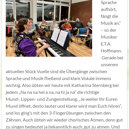
Sprache
aufhört,
fängt die
Musik an.“
– so der
Musiker
E.T.A.
Hoffmann.
Gerade bei
unserem
aktuellen Stück Vuelie sind die Übergänge zwischen
Sprache und Musik fließend und klare Vokale immens
wichtig. Also übten wir heute mit Katharina Sternberg bei
jedem „Na na na hei a na, na hi ja na“ die richtige
Mund-, Lippen- und Zungenstellung, „Je weiter Ihr Euren
Mund öffnet, desto lauter und klarer wird man Euch hören“,
und los ging’s mit den 3-Fingerübungen zwischen den
Zähnen. Auch übten wir wieder chorisches Atmen, denn gut
zu singen bedeutet ja bekanntlich auch, gut zu atmen. Und