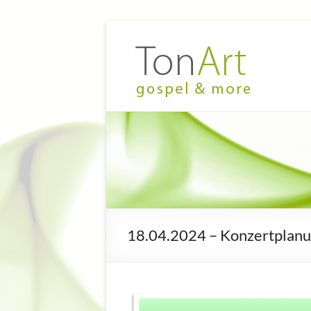
Zum
Inhalt
TonArt
Mein Chor
springen
in
–
Hannover-
gospel
Linden
&
more
18.04.2024 – Konzertplan