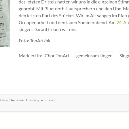
des letzten Drittels hatten wir uns in die einzelnen Sti
geprobt. Mit Bluetooth-Lautsprechern und den Übe-Melo
den letzten Part des Stückes. Wir im Alt sangen im Pfar
Gruppenarbeit und den lauen Sommerabend. Am
24. A
singen. Darauf freuen wir uns.
Foto: TonArt/bk
Markiert in:
Chor TonArt
gemeinsam singen
Sing
echte vorbehalten. Theme
Spacious
von