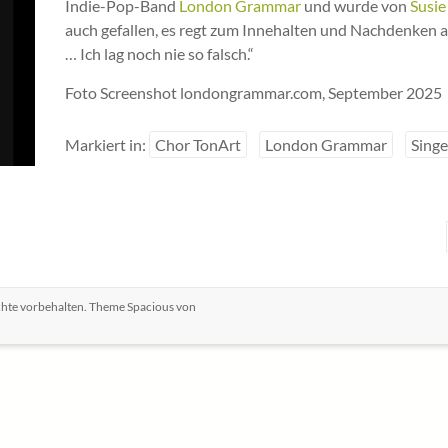
Indie-Pop-Band
London Grammar
und wurde von
Susie
auch gefallen, es regt zum Innehalten und Nachdenken a
… Ich lag noch nie so falsch.“
Foto Screenshot londongrammar.com, September 2025
Markiert in:
Chor TonArt
London Grammar
Singe
echte vorbehalten. Theme
Spacious
von