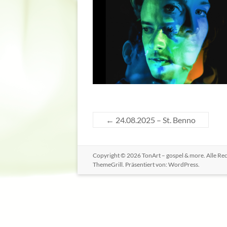
←
24.08.2025 – St. Benno
Copyright © 2026
TonArt – gospel & more
. Alle R
ThemeGrill. Präsentiert von:
WordPress
.