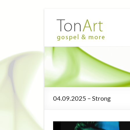
Zum
Inhalt
TonArt
Mein Chor
springen
in
–
Hannover-
gospel
Linden
&
more
04.09.2025 – Strong