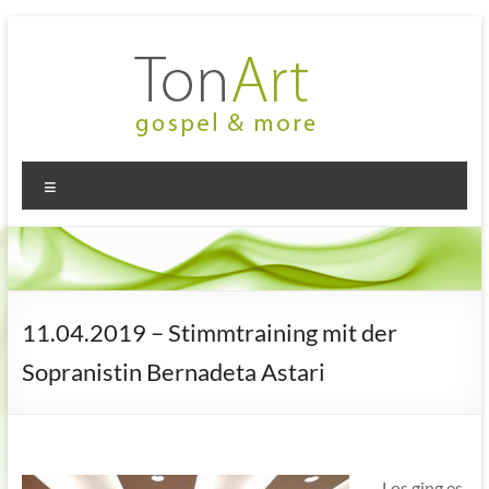
Zum
Inhalt
springen
TonArt
Mein Chor
Menü
in
–
Hannover-
gospel
Linden
&
more
11.04.2019 – Stimmtraining mit der
Sopranistin Bernadeta Astari
Los ging es